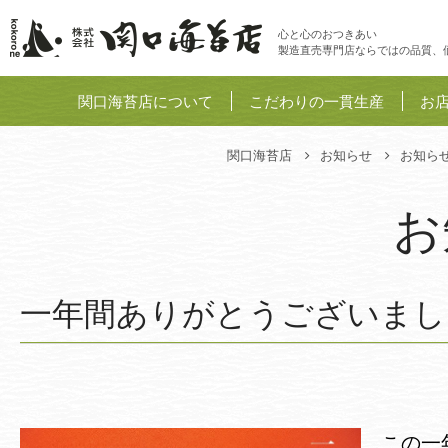
美味しい海
心と心のおつきあい
製造直売専門店ならではの品質、
関口海苔店について
こだわりの一貫生産
お
関口海苔店
お知らせ
お知ら
お
一年間ありがとうございまし
この一